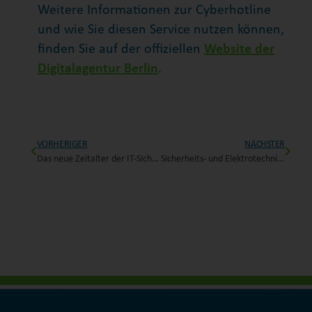
Weitere Informationen zur Cyberhotline
und wie Sie diesen Service nutzen können,
finden Sie auf der offiziellen
Website der
Digitalagentur Berlin
.
VORHERIGER
NÄCHSTER
Das neue Zeitalter der IT-Sicherheit – Einblicke in die NIS-2-Richtlinie
Sicherheits- und Elektrotechnik-Experten trafen sich zum B.I.N.S.S.-Sicherheitsbrunch