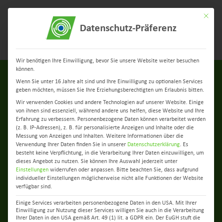
Mit dies
Datenschutz-Präferenz
Menü
Wir benötigen Ihre Einwilligung, bevor Sie unsere Website weiter besuchen
können.
Wenn Sie unter 16 Jahre alt sind und Ihre Einwilligung zu optionalen Services
geben möchten, müssen Sie Ihre Erziehungsberechtigten um Erlaubnis bitten.
Wir verwenden Cookies und andere Technologien auf unserer Website. Einige
von ihnen sind essenziell, während andere uns helfen, diese Website und Ihre
Erfahrung zu verbessern.
Personenbezogene Daten können verarbeitet werden
(z. B. IP-Adressen), z. B. für personalisierte Anzeigen und Inhalte oder die
Messung von Anzeigen und Inhalten.
Weitere Informationen über die
zurück zur Übersicht
Verwendung Ihrer Daten finden Sie in unserer
Datenschutzerklärung
.
Es
besteht keine Verpflichtung, in die Verarbeitung Ihrer Daten einzuwilligen, um
dieses Angebot zu nutzen.
Sie können Ihre Auswahl jederzeit unter
Neue Partnerschaft für
Einstellungen
widerrufen oder anpassen.
Bitte beachten Sie, dass aufgrund
individueller Einstellungen möglicherweise nicht alle Funktionen der Website
Cybersicherheit – Ein sicherer
verfügbar sind.
Einige Services verarbeiten personenbezogene Daten in den USA. Mit Ihrer
Hafen in der digitalen
Einwilligung zur Nutzung dieser Services willigen Sie auch in die Verarbeitung
Ihrer Daten in den USA gemäß Art. 49 (1) lit. a GDPR ein. Der EuGH stuft die