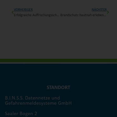
VORHERIGER
NÄCHSTER
Erfolgreiche Auffrischungsschulung für Brandmeldeanlagen von Hekatron Brandschutz
Brandschutz hautnah erleben und ausprobieren!
STANDORT
B.I.N.S.S. Datennetze und
Gefahrenmeldesysteme GmbH
Saaler Bogen 2