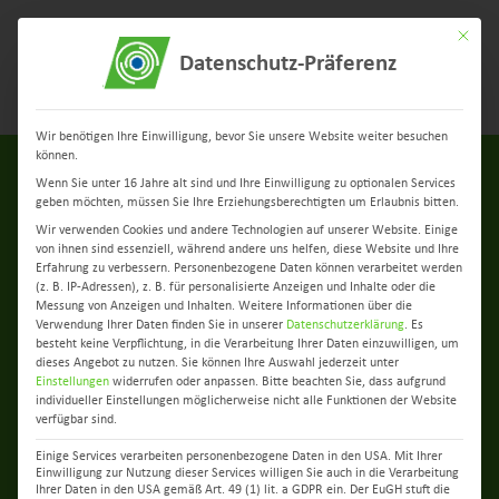
Mit dies
Datenschutz-Präferenz
Menü
Wir benötigen Ihre Einwilligung, bevor Sie unsere Website weiter besuchen
können.
Wenn Sie unter 16 Jahre alt sind und Ihre Einwilligung zu optionalen Services
geben möchten, müssen Sie Ihre Erziehungsberechtigten um Erlaubnis bitten.
Wir verwenden Cookies und andere Technologien auf unserer Website. Einige
von ihnen sind essenziell, während andere uns helfen, diese Website und Ihre
Erfahrung zu verbessern.
Personenbezogene Daten können verarbeitet werden
(z. B. IP-Adressen), z. B. für personalisierte Anzeigen und Inhalte oder die
Messung von Anzeigen und Inhalten.
Weitere Informationen über die
zurück zur Übersicht
Verwendung Ihrer Daten finden Sie in unserer
Datenschutzerklärung
.
Es
besteht keine Verpflichtung, in die Verarbeitung Ihrer Daten einzuwilligen, um
dieses Angebot zu nutzen.
Sie können Ihre Auswahl jederzeit unter
EFB-Schulung mit Glasfaser-
Einstellungen
widerrufen oder anpassen.
Bitte beachten Sie, dass aufgrund
individueller Einstellungen möglicherweise nicht alle Funktionen der Website
Experten begeistert
verfügbar sind.
Einige Services verarbeiten personenbezogene Daten in den USA. Mit Ihrer
Techniker der Region Berlin-
Einwilligung zur Nutzung dieser Services willigen Sie auch in die Verarbeitung
Ihrer Daten in den USA gemäß Art. 49 (1) lit. a GDPR ein. Der EuGH stuft die