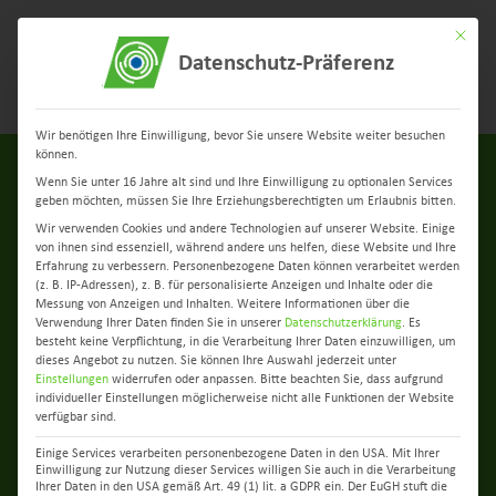
Mit dies
Datenschutz-Präferenz
Menü
Wir benötigen Ihre Einwilligung, bevor Sie unsere Website weiter besuchen
können.
Wenn Sie unter 16 Jahre alt sind und Ihre Einwilligung zu optionalen Services
geben möchten, müssen Sie Ihre Erziehungsberechtigten um Erlaubnis bitten.
Wir verwenden Cookies und andere Technologien auf unserer Website. Einige
von ihnen sind essenziell, während andere uns helfen, diese Website und Ihre
Erfahrung zu verbessern.
Personenbezogene Daten können verarbeitet werden
(z. B. IP-Adressen), z. B. für personalisierte Anzeigen und Inhalte oder die
Messung von Anzeigen und Inhalten.
Weitere Informationen über die
zurück zur Übersicht
Verwendung Ihrer Daten finden Sie in unserer
Datenschutzerklärung
.
Es
besteht keine Verpflichtung, in die Verarbeitung Ihrer Daten einzuwilligen, um
dieses Angebot zu nutzen.
Sie können Ihre Auswahl jederzeit unter
Berlins Bester im Handwerk:
Einstellungen
widerrufen oder anpassen.
Bitte beachten Sie, dass aufgrund
individueller Einstellungen möglicherweise nicht alle Funktionen der Website
Unser B.I.N.S.S.-Azubi wird
verfügbar sind.
Einige Services verarbeiten personenbezogene Daten in den USA. Mit Ihrer
im Roten Rathaus
Einwilligung zur Nutzung dieser Services willigen Sie auch in die Verarbeitung
Ihrer Daten in den USA gemäß Art. 49 (1) lit. a GDPR ein. Der EuGH stuft die