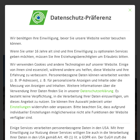
Mit dies
Datenschutz-Präferenz
Menü
Wir benötigen Ihre Einwilligung, bevor Sie unsere Website weiter besuchen
können.
Wenn Sie unter 16 Jahre alt sind und Ihre Einwilligung zu optionalen Services
geben möchten, müssen Sie Ihre Erziehungsberechtigten um Erlaubnis bitten.
Wir verwenden Cookies und andere Technologien auf unserer Website. Einige
von ihnen sind essenziell, während andere uns helfen, diese Website und Ihre
Erfahrung zu verbessern.
Personenbezogene Daten können verarbeitet werden
(z. B. IP-Adressen), z. B. für personalisierte Anzeigen und Inhalte oder die
Messung von Anzeigen und Inhalten.
Weitere Informationen über die
Verwendung Ihrer Daten finden Sie in unserer
Datenschutzerklärung
.
Es
besteht keine Verpflichtung, in die Verarbeitung Ihrer Daten einzuwilligen, um
dieses Angebot zu nutzen.
Sie können Ihre Auswahl jederzeit unter
Einstellungen
widerrufen oder anpassen.
Bitte beachten Sie, dass aufgrund
individueller Einstellungen möglicherweise nicht alle Funktionen der Website
verfügbar sind.
Einige Services verarbeiten personenbezogene Daten in den USA. Mit Ihrer
Einwilligung zur Nutzung dieser Services willigen Sie auch in die Verarbeitung
Ihrer Daten in den USA gemäß Art. 49 (1) lit. a GDPR ein. Der EuGH stuft die