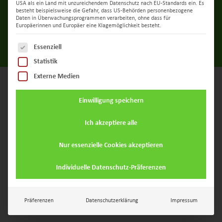
USA als ein Land mit unzureichendem Datenschutz nach EU-Standards ein. Es
besteht beispielsweise die Gefahr, dass US-Behörden personenbezogene
Daten in Überwachungsprogrammen verarbeiten, ohne dass für
Europäerinnen und Europäer eine Klagemöglichkeit besteht.
Es folgt eine Liste der Service-Gruppen, für die e
Essenziell
Statistik
Externe Medien
Einwilligung speichern
Ich akzeptiere alle
Nur essenzielle Cookies akzeptieren
Individuelle Datenschutz-Präferenzen
Präferenzen
Datenschutzerklärung
Impressum