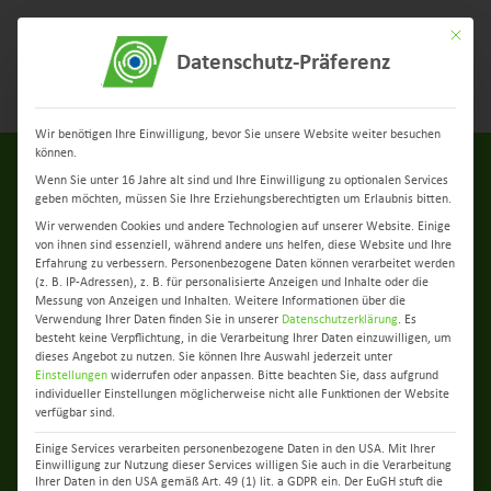
Mit dies
Datenschutz-Präferenz
Menü
Wir benötigen Ihre Einwilligung, bevor Sie unsere Website weiter besuchen
können.
Wenn Sie unter 16 Jahre alt sind und Ihre Einwilligung zu optionalen Services
geben möchten, müssen Sie Ihre Erziehungsberechtigten um Erlaubnis bitten.
Wir verwenden Cookies und andere Technologien auf unserer Website. Einige
von ihnen sind essenziell, während andere uns helfen, diese Website und Ihre
Erfahrung zu verbessern.
Personenbezogene Daten können verarbeitet werden
(z. B. IP-Adressen), z. B. für personalisierte Anzeigen und Inhalte oder die
Messung von Anzeigen und Inhalten.
Weitere Informationen über die
zurück zur Übersicht
Verwendung Ihrer Daten finden Sie in unserer
Datenschutzerklärung
.
Es
besteht keine Verpflichtung, in die Verarbeitung Ihrer Daten einzuwilligen, um
dieses Angebot zu nutzen.
Sie können Ihre Auswahl jederzeit unter
Honeywell Showtruck-Event
Einstellungen
widerrufen oder anpassen.
Bitte beachten Sie, dass aufgrund
individueller Einstellungen möglicherweise nicht alle Funktionen der Website
bei B.I.N.S.S.
verfügbar sind.
Einige Services verarbeiten personenbezogene Daten in den USA. Mit Ihrer
Einwilligung zur Nutzung dieser Services willigen Sie auch in die Verarbeitung
07. Sep. 2023
Ihrer Daten in den USA gemäß Art. 49 (1) lit. a GDPR ein. Der EuGH stuft die