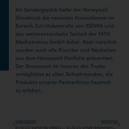
Als Sondergepäck hatte der Honeywell
Showtruck die neuesten Innovationen im
Bereich Zutrittskontrolle von IDEMIA und
das weiterentwickelte Tanlock der FATH
Mechatronics GmbH dabei. Aber natürlich
wurden auch alle Klassiker und Neuheiten
aus dem Honeywell-Portfolio präsentiert.
Der Showroom im Inneren des Trucks
ermöglichte es allen Teilnehmenden, die
Produkte unserer Partnerfirma hautnah
zu erleben.
VORHERIGER
NÄCHSTER
B.I.N.S.S. startet die EMAS-Zertifizierung
B.I.N.S.S. erhält renommierten Ausbildungspreis Pankow 2023